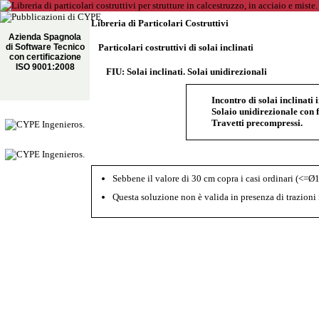
Libreria di Particolari Costruttivi
Azienda Spagnola
di Software Tecnico
Particolari costruttivi di solai inclinati
con certificazione
ISO 9001:2008
FIU: Solai inclinati. Solai unidirezionali
Incontro di solai inclinati
Solaio unidirezionale con f
Travetti precompressi.
Sebbene il valore di 30 cm copra i casi ordinari (<=Ø1
Questa soluzione non è valida in presenza di trazioni i