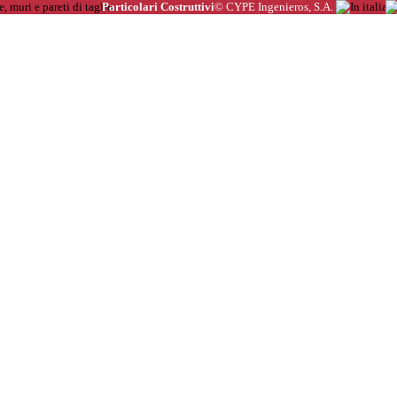
Particolari Costruttivi
© CYPE Ingenieros, S.A.