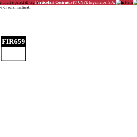
Particolari Costruttivi
© CYPE Ingenieros, S.A.
FIR659