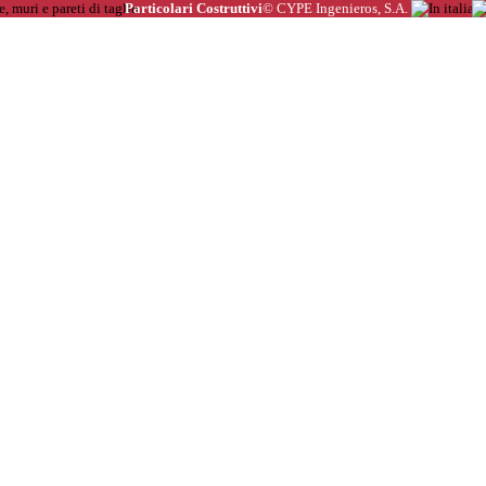
Particolari Costruttivi
© CYPE Ingenieros, S.A.