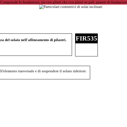
FIR535
a del solaio nell'allineamento di pilastri.
ell'elemento trasversale e di sospendere il solaio inferiore.