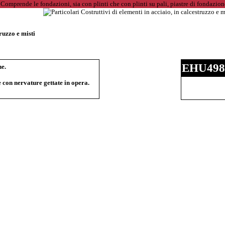
truzzo e misti
EHU498
he.
con nervature gettate in opera.